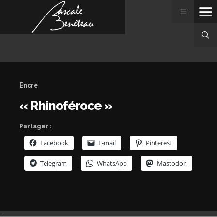
Rhinoféroce
Rhinoféroce
Encre
Dessin
« Rhinoféroce »
encre
Partager :
Facebook
E-mail
Pinterest
Telegram
WhatsApp
Mastodon